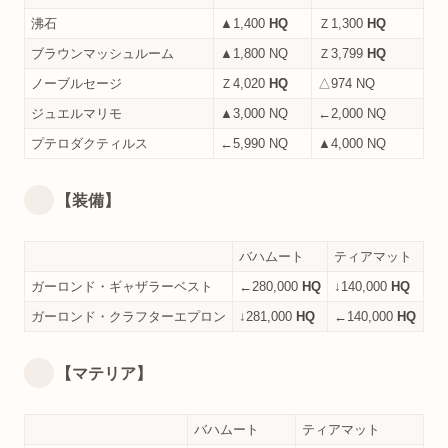
沸石
▲1,400
HQ
Ｚ1,300
HQ
ブラウンマッシュルーム
▲1,800 NQ
Ｚ3,799
HQ
ノーブルセージ
Ｚ4,020
HQ
△974 NQ
ジュエルマリモ
▲3,000 NQ
←2,000 NQ
プテロダクティルス
←5,990 NQ
▲4,000 NQ
【装備】
バハムート
ティアマット
ガーロンド・ギャザラーベスト
←280,000
HQ
↓140,000
HQ
ガーロンド・クラフターエプロン
↓281,000
HQ
←140,000
HQ
【マテリア】
バハムート
ティアマット