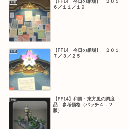
【FF14 今日の相場】 ２０１
相場
６／１１／１９
【FF14 今日の相場】 ２０１
相場
７／３／２５
【FF14】和風・東方風の調度
相場
品 参考価格（パッチ４．２
版）