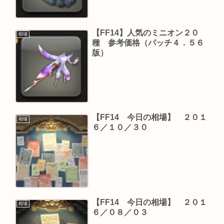
【FF14】人気のミニオン２０
相場
種 参考価格（パッチ４．５６
版）
【FF14 今日の相場】 ２０１
相場
６／１０／３０
【FF14 今日の相場】 ２０１
相場
６／０８／０３