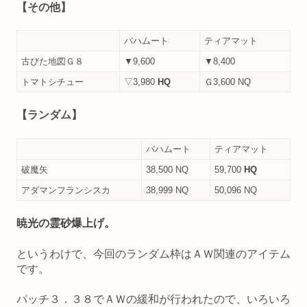
【その他】
バハムート
ティアマット
古びた地図Ｇ８
▼9,600
▼8,400
トマトシチュー
▽3,980
HQ
Ｇ3,600 NQ
【ランダム】
バハムート
ティアマット
破魔矢
38,500 NQ
59,700
HQ
アダマンフランシスカ
38,999 NQ
50,096 NQ
暁光の霊砂爆上げ。
というわけで、今回のランダム枠はＡＷ関連のアイテム
です。
パッチ３．３８でＡＷの緩和が行われたので、いろいろ