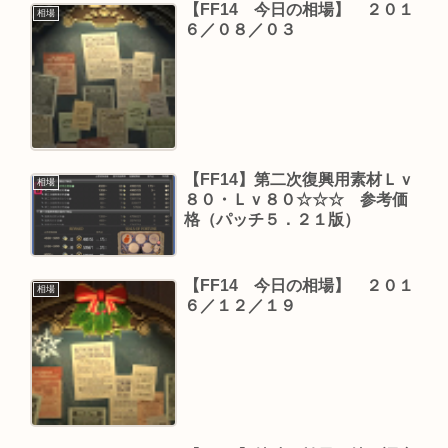
【FF14 今日の相場】 ２０１
相場
６／０８／０３
【FF14】第二次復興用素材Ｌｖ
相場
８０・Ｌｖ８０☆☆☆ 参考価
格（パッチ５．２１版）
【FF14 今日の相場】 ２０１
相場
６／１２／１９