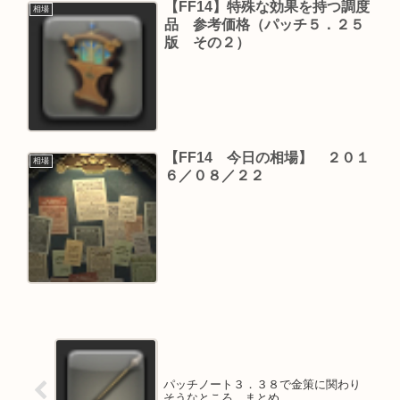
【FF14】特殊な効果を持つ調度
相場
品 参考価格（パッチ５．２５
版 その２）
【FF14 今日の相場】 ２０１
相場
６／０８／２２
パッチノート３．３８で金策に関わり
そうなところ まとめ