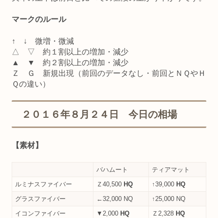
マークのルール
↑ ↓ 微増・微減
△ ▽ 約１割以上の増加・減少
▲ ▼ 約２割以上の増加・減少
Ｚ Ｇ 新規出現（前回のデータなし・前回とＮＱやＨ
Ｑの違い）
２０１６年８月２４日 今日の相場
【素材】
バハムート
ティアマット
ルミナスファイバー
Ｚ40,500
HQ
↑39,000
HQ
グラスファイバー
←32,000 NQ
↑25,000 NQ
イコンファイバー
▼2,000
HQ
Ｚ2,328
HQ