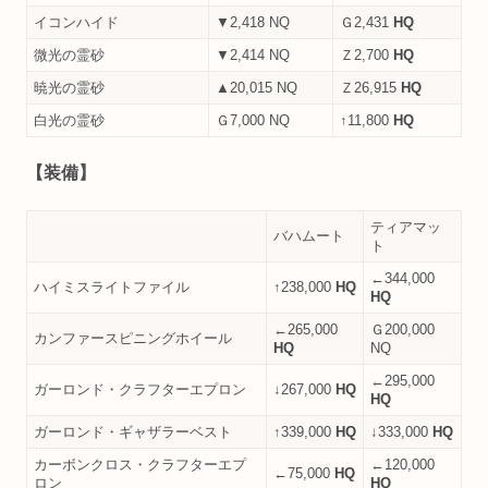
イコンハイド
▼2,418 NQ
Ｇ2,431
HQ
微光の霊砂
▼2,414 NQ
Ｚ2,700
HQ
暁光の霊砂
▲20,015 NQ
Ｚ26,915
HQ
白光の霊砂
Ｇ7,000 NQ
↑11,800
HQ
【装備】
ティアマッ
バハムート
ト
←344,000
ハイミスライトファイル
↑238,000
HQ
HQ
←265,000
Ｇ200,000
カンファースピニングホイール
HQ
NQ
←295,000
ガーロンド・クラフターエプロン
↓267,000
HQ
HQ
ガーロンド・ギャザラーベスト
↑339,000
HQ
↓333,000
HQ
カーボンクロス・クラフターエプ
←120,000
←75,000
HQ
ロン
HQ