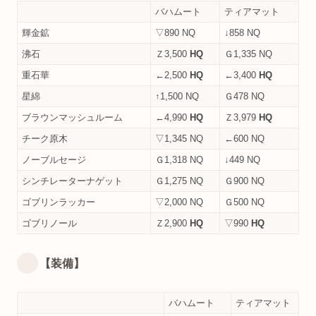
バハムート
ティアマット
輝金鉱
▽890 NQ
↓858 NQ
沸石
Ｚ3,500
HQ
Ｇ1,335 NQ
重石華
←2,500
HQ
←3,400
HQ
星綿
↑1,500 NQ
Ｇ478 NQ
ブラウンマッシュルーム
←4,990
HQ
Ｚ3,979
HQ
チーク原木
▽1,345 NQ
←600 NQ
ノーブルセージ
Ｇ1,318 NQ
↓449 NQ
シンチレーターナゲット
Ｇ1,275 NQ
Ｇ900 NQ
ゴブリンラッカー
▽2,000 NQ
Ｇ500 NQ
ゴブリノール
Ｚ2,900
HQ
▽990
HQ
【装備】
バハムート
ティアマット