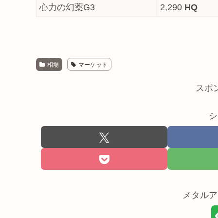
心力の幻薬G3
2,290
HQ
相場
マーケット
スポ
シ
メタルア