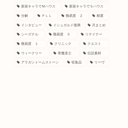
新規キャラでＭハウス
新規キャラでＳハウス
分解
ＰＬＬ
難易度 ２
精選
インタビュー
イシュガルド復興
月まとめ
シーズナル
難易度 ５
リテイナー
難易度 １
クリニック
クエスト
ウィークリー
青魔道士
伝説素材
アラガントームストーン
収集品
リーヴ