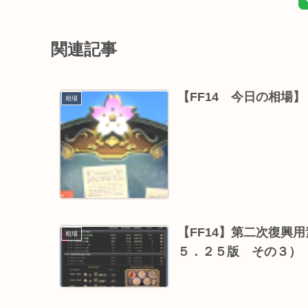
関連記事
【FF14 今日の相場
相場
【FF14】第二次復興
相場
５．２５版 その３）