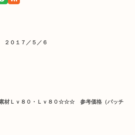
】 ２０１７／５／６
用素材Ｌｖ８０・Ｌｖ８０☆☆☆ 参考価格（パッチ