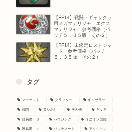
【FF14】戦闘・ギャザクラ
用メガマテリジャ エクス
マテリジャ 参考価格（パ
ッチ５．３５版 その２）
【FF14】未鑑定ロストシャ
ード 参考価格（パッチ
５．３５版 その２）
タグ
マーケット
クラフター
ギャザラー
戦闘
ヌシ釣り
その他
ＰｖＰ
難易度 ３
ハウジング
ミニオン図鑑
難易度 ４
パッチノート
アクション