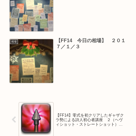
【FF14 今日の相場】 ２０１
相場
７／１／３
【FF14】零式を初クリアしたギャザク
ラ勢による詩人初心者講座 ２（ヘヴ
ィショット・ストレートショット）
【紅蓮編】