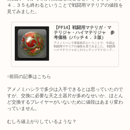
４．３５も終わるということで戦闘用マテリアの値段を
見てみました。
【FF14】戦闘用マテリガ・マ
テリジャ・ハイマテリジャ 参
考価格（パッチ４．３版）
アメノミハシラ実装前日ということで、今回は
戦闘用マテリアの値段を見てみました。 戦闘系
ハイマテリジャがこのコンテンツでドロップす
るかもしれないので、値段に影響しそうという
わけですね。 ↑前回の記事はこちら 価格はそれ
ぞれ調べた時点の履歴です...
↑前回の記事はこちら
アメノミハシラで多少は入手できるとは思っていたので
すが、交換に必要な天之土器片が多めなせいか、ほとん
ど交換するプレイヤーがいないために値段はあまり変わ
っていません。
むしろ値上がりしているような？