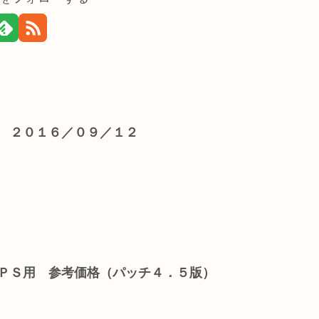
】 ２０１６／０９／１２
ＤＰＳ用 参考価格（パッチ４．５版）