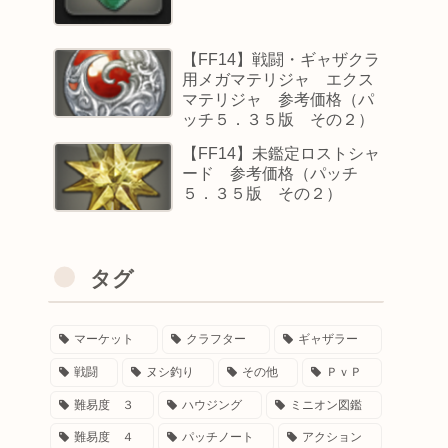
【FF14】戦闘・ギャザクラ
用メガマテリジャ エクス
マテリジャ 参考価格（パ
ッチ５．３５版 その２）
【FF14】未鑑定ロストシャ
ード 参考価格（パッチ
５．３５版 その２）
タグ
マーケット
クラフター
ギャザラー
戦闘
ヌシ釣り
その他
ＰｖＰ
難易度 ３
ハウジング
ミニオン図鑑
難易度 ４
パッチノート
アクション