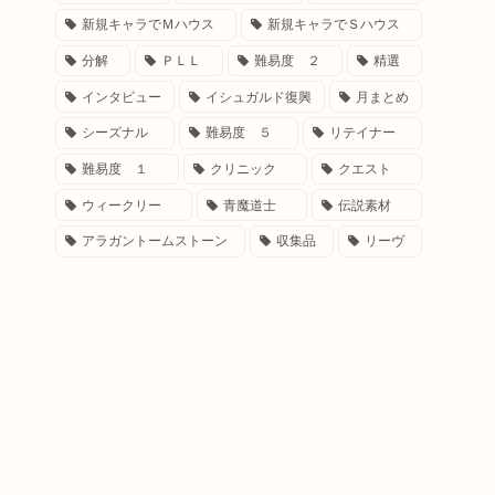
新規キャラでＭハウス
新規キャラでＳハウス
分解
ＰＬＬ
難易度 ２
精選
インタビュー
イシュガルド復興
月まとめ
シーズナル
難易度 ５
リテイナー
難易度 １
クリニック
クエスト
ウィークリー
青魔道士
伝説素材
アラガントームストーン
収集品
リーヴ