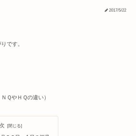
2017/5/22
がりです。
とＮＱやＨＱの違い）
次