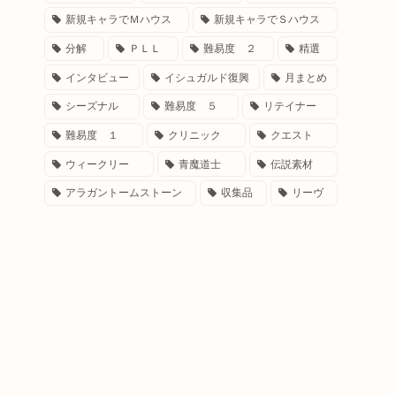
新規キャラでＭハウス
新規キャラでＳハウス
分解
ＰＬＬ
難易度 ２
精選
インタビュー
イシュガルド復興
月まとめ
シーズナル
難易度 ５
リテイナー
難易度 １
クリニック
クエスト
ウィークリー
青魔道士
伝説素材
アラガントームストーン
収集品
リーヴ