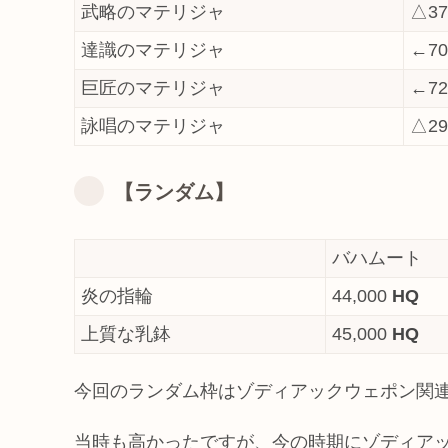
武略のマテリジャ
△37
達識のマテリジャ
←70
巨匠のマテリジャ
←72
詠唱のマテリジャ
△29
【ランダム】
バハムート
炎の指輪
44,000
HQ
上質な乳鉢
45,000
HQ
今回のランダム枠はゾディアックウェポン関
当時も高かったですが、今の時期にゾディア