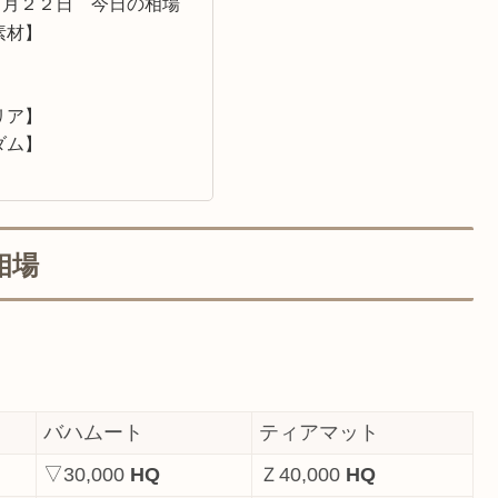
５月２２日 今日の相場
素材】
】
】
リア】
ダム】
相場
バハムート
ティアマット
▽30,000
HQ
Ｚ40,000
HQ