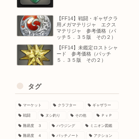
【FF14】戦闘・ギャザクラ
用メガマテリジャ エクス
マテリジャ 参考価格（パ
ッチ５．３５版 その２）
【FF14】未鑑定ロストシャ
ード 参考価格（パッチ
５．３５版 その２）
タグ
マーケット
クラフター
ギャザラー
戦闘
ヌシ釣り
その他
ＰｖＰ
難易度 ３
ハウジング
ミニオン図鑑
難易度 ４
パッチノート
アクション