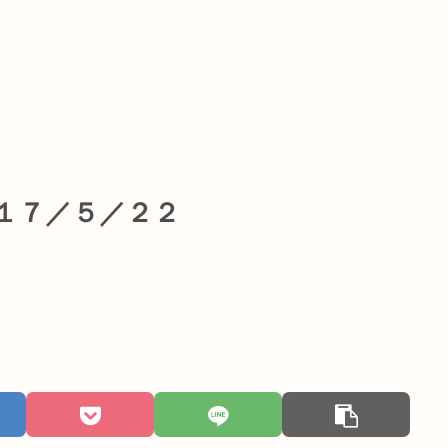
０１７／５／２２