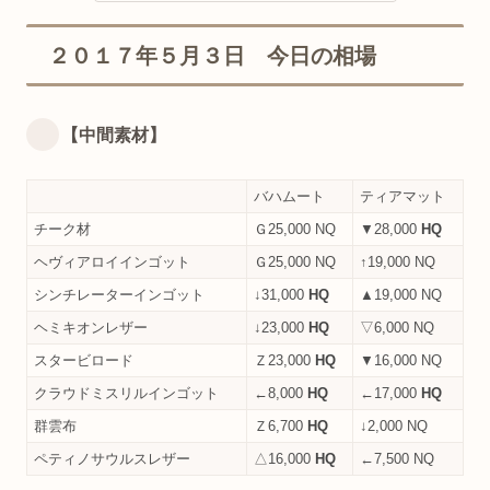
２０１７年５月３日 今日の相場
【中間素材】
バハムート
ティアマット
チーク材
Ｇ25,000 NQ
▼28,000
HQ
ヘヴィアロイインゴット
Ｇ25,000 NQ
↑19,000 NQ
シンチレーターインゴット
↓31,000
HQ
▲19,000 NQ
ヘミキオンレザー
↓23,000
HQ
▽6,000 NQ
スタービロード
Ｚ23,000
HQ
▼16,000 NQ
クラウドミスリルインゴット
←8,000
HQ
←17,000
HQ
群雲布
Ｚ6,700
HQ
↓2,000 NQ
ペティノサウルスレザー
△16,000
HQ
←7,500 NQ