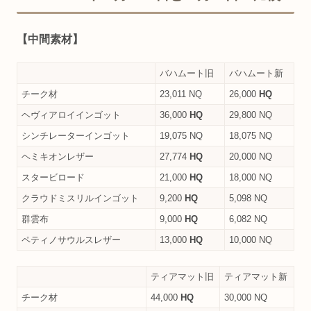
【中間素材】
バハムート旧
バハムート新
チーク材
23,011 NQ
26,000
HQ
ヘヴィアロイインゴット
36,000
HQ
29,800 NQ
シンチレーターインゴット
19,075 NQ
18,075 NQ
ヘミキオンレザー
27,774
HQ
20,000 NQ
スタービロード
21,000
HQ
18,000 NQ
クラウドミスリルインゴット
9,200
HQ
5,098 NQ
群雲布
9,000
HQ
6,082 NQ
ペティノサウルスレザー
13,000
HQ
10,000 NQ
ティアマット旧
ティアマット新
チーク材
44,000
HQ
30,000 NQ