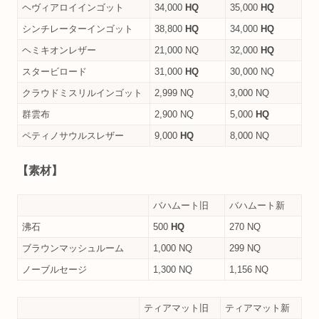
ヘヴィアロイインゴット
34,000
HQ
35,000
HQ
シンチレーターインゴット
38,800
HQ
34,000
HQ
ヘミキオンレザー
21,000 NQ
32,000
HQ
スタービロード
31,000
HQ
30,000 NQ
クラウドミスリルインゴット
2,999 NQ
3,000 NQ
群雲布
2,900 NQ
5,000
HQ
ペティノサウルスレザー
9,000
HQ
8,000 NQ
【素材】
バハムート旧
バハムート新
沸石
500
HQ
270 NQ
ブラウンマッシュルーム
1,000 NQ
299 NQ
ノーブルセージ
1,300 NQ
1,156 NQ
ティアマット旧
ティアマット新