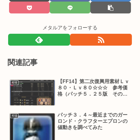
メタルアをフォローする
関連記事
【FF14】第二次復興用素材Ｌｖ
相場
８０・Ｌｖ８０☆☆☆ 参考価
格（パッチ５．２５版 その
２）
パッチ３．４～最近までのガー
相場
ロンド・クラフターエプロンの
値動きを調べてみた