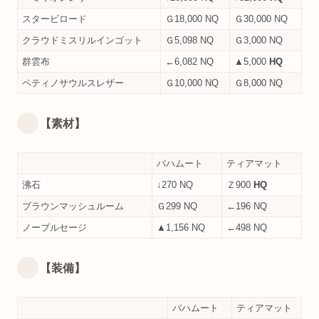
スタービロード
Ｇ18,000 NQ
Ｇ30,000 NQ
クラウドミスリルインゴット
Ｇ5,098 NQ
Ｇ3,000 NQ
群雲布
←6,082 NQ
▲5,000
HQ
ペティノサウルスレザー
Ｇ10,000 NQ
Ｇ8,000 NQ
【素材】
バハムート
ティアマット
沸石
↓270 NQ
Ｚ900
HQ
ブラウンマッシュルーム
Ｇ299 NQ
←196 NQ
ノーブルセージ
▲1,156 NQ
←498 NQ
【装備】
バハムート
ティアマット