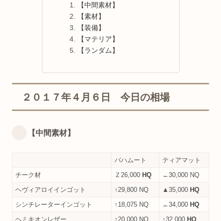
【中間素材】
【素材】
【装備】
【マテリア】
【ランダム】
２０１７年４月６日 今日の相場
【中間素材】
バハムート
ティアマット
チーク材
Ｚ26,000
HQ
←30,000 NQ
ヘヴィアロイインゴット
↑29,800 NQ
▲35,000
HQ
シンチレーターインゴット
↑18,075 NQ
←34,000
HQ
ヘミキオンレザー
↑20,000 NQ
↑32,000
HQ