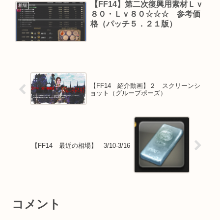
【FF14】第二次復興用素材Ｌｖ
相場
８０・Ｌｖ８０☆☆☆ 参考価
格（パッチ５．２１版）
【FF14 紹介動画】２ スクリーンシ
ョット（グループポーズ）
【FF14 最近の相場】 3/10-3/16
コメント