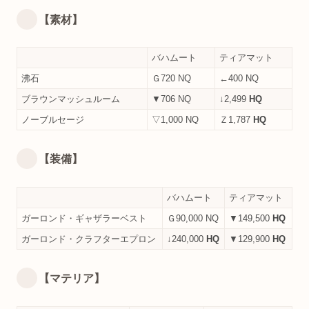
【素材】
バハムート
ティアマット
沸石
Ｇ720 NQ
←400 NQ
ブラウンマッシュルーム
▼706 NQ
↓2,499
HQ
ノーブルセージ
▽1,000 NQ
Ｚ1,787
HQ
【装備】
バハムート
ティアマット
ガーロンド・ギャザラーベスト
Ｇ90,000 NQ
▼149,500
HQ
ガーロンド・クラフターエプロン
↓240,000
HQ
▼129,900
HQ
【マテリア】