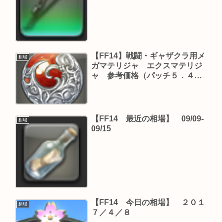
【FF14】戦闘・ギャザクラ用メ
相場
ガマテリジャ エクスマテリジ
ャ 参考価格（パッチ５．４１
版）
【FF14 最近の相場】 09/09-
相場
09/15
【FF14 今日の相場】 ２０１
相場
７／４／８