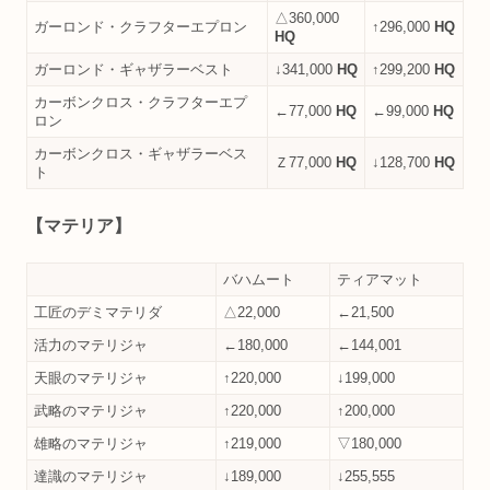
△360,000
ガーロンド・クラフターエプロン
↑296,000
HQ
HQ
ガーロンド・ギャザラーベスト
↓341,000
HQ
↑299,200
HQ
カーボンクロス・クラフターエプ
←77,000
HQ
←99,000
HQ
ロン
カーボンクロス・ギャザラーベス
Ｚ77,000
HQ
↓128,700
HQ
ト
【マテリア】
バハムート
ティアマット
工匠のデミマテリダ
△22,000
←21,500
活力のマテリジャ
←180,000
←144,001
天眼のマテリジャ
↑220,000
↓199,000
武略のマテリジャ
↑220,000
↑200,000
雄略のマテリジャ
↑219,000
▽180,000
達識のマテリジャ
↓189,000
↓255,555