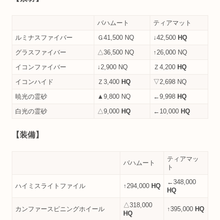
バハムート
ティアマット
ルミナスファイバー
Ｇ41,500 NQ
↓42,500
HQ
グラスファイバー
△36,500 NQ
↑26,000 NQ
イコンファイバー
↓2,900 NQ
Ｚ4,200
HQ
イコンハイド
Ｚ3,400
HQ
▽2,698 NQ
暁光の霊砂
▲9,800 NQ
←9,998
HQ
白光の霊砂
△9,000
HQ
←10,000
HQ
【装備】
ティアマッ
バハムート
ト
←348,000
ハイミスライトファイル
↑294,000
HQ
HQ
△318,000
カンファースピニングホイール
↑395,000
HQ
HQ