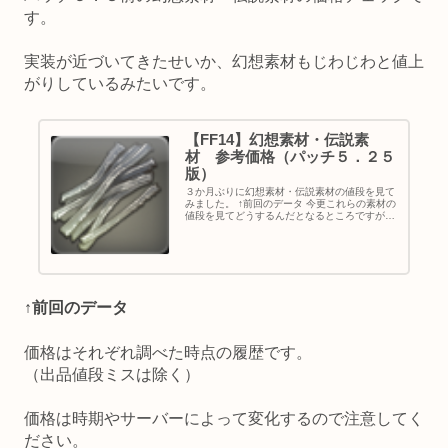
す。
実装が近づいてきたせいか、幻想素材もじわじわと値上
がりしているみたいです。
【FF14】幻想素材・伝説素
材 参考価格（パッチ５．２５
版）
３か月ぶりに幻想素材・伝説素材の値段を見て
みました。 ↑前回のデータ 今更これらの素材の
値段を見てどうするんだとなるところですが、
実はこれらの素材がパッチ５．３の新ギャザク
ラ装備に使われる可能性があるのですよね。 そ
のため、素材の値段が安い...
↑前回のデータ
価格はそれぞれ調べた時点の履歴です。
（出品値段ミスは除く）
価格は時期やサーバーによって変化するので注意してく
ださい。