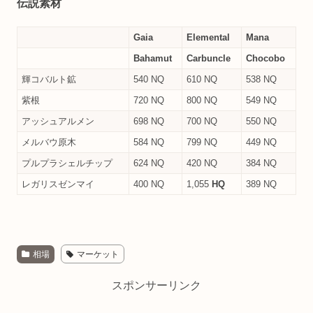
伝説素材
Gaia
Elemental
Mana
Bahamut
Carbuncle
Chocobo
輝コバルト鉱
540 NQ
610 NQ
538 NQ
紫根
720 NQ
800 NQ
549 NQ
アッシュアルメン
698 NQ
700 NQ
550 NQ
メルバウ原木
584 NQ
799 NQ
449 NQ
プルプラシェルチップ
624 NQ
420 NQ
384 NQ
レガリスゼンマイ
400 NQ
1,055
HQ
389 NQ
相場
マーケット
スポンサーリンク