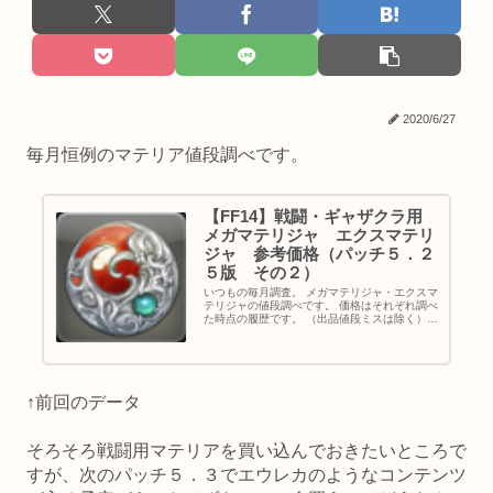
2020/6/27
毎月恒例のマテリア値段調べです。
【FF14】戦闘・ギャザクラ用
メガマテリジャ エクスマテリ
ジャ 参考価格（パッチ５．２
５版 その２）
いつもの毎月調査。 メガマテリジャ・エクスマ
テリジャの値段調べです。 価格はそれぞれ調べ
た時点の履歴です。 （出品値段ミスは除く）
価格は時期やサーバーによって変化するので注
意してください。 メガマテリジャ・エクスマテ
リジャ 参考価格 メガ...
↑前回のデータ
そろそろ戦闘用マテリアを買い込んでおきたいところで
すが、次のパッチ５．３でエウレカのようなコンテンツ