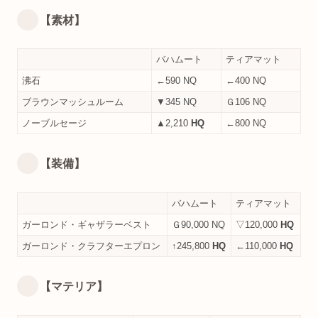
【素材】
バハムート
ティアマット
沸石
←590 NQ
←400 NQ
ブラウンマッシュルーム
▼345 NQ
Ｇ106 NQ
ノーブルセージ
▲2,210
HQ
←800 NQ
【装備】
バハムート
ティアマット
ガーロンド・ギャザラーベスト
Ｇ90,000 NQ
▽120,000
HQ
ガーロンド・クラフターエプロン
↑245,800
HQ
←110,000
HQ
【マテリア】