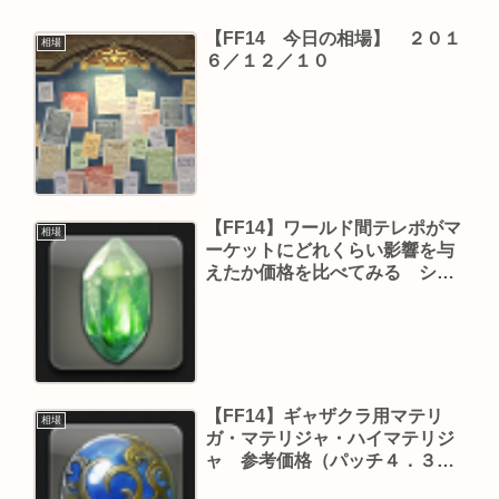
【FF14 今日の相場】 ２０１
相場
６／１２／１０
【FF14】ワールド間テレポがマ
相場
ーケットにどれくらい影響を与
えたか価格を比べてみる シャ
ード・クリスタル・クラスター
編（パッチ４．５７版）
【FF14】ギャザクラ用マテリ
相場
ガ・マテリジャ・ハイマテリジ
ャ 参考価格（パッチ４．３６
版）