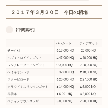
２０１７年３月２０日 今日の相場
【中間素材】
バハムート
ティアマット
チーク材
Ｇ18,000 NQ
↓20,000 NQ
ヘヴィアロイインゴット
←47,000
HQ
←40,000
HQ
シンチレーターインゴット
↑33,000
HQ
▽20,000 NQ
ヘミキオンレザー
←32,000
HQ
▼18,000 NQ
スタービロード
Ｇ20,000 NQ
Ｚ27,000
HQ
クラウドミスリルインゴット
▲14,000
HQ
▲5,000 NQ
群雲布
▲6,091
HQ
Ｇ2,000 NQ
ペティノサウルスレザー
Ｇ8,000 NQ
Ｚ20,000
HQ