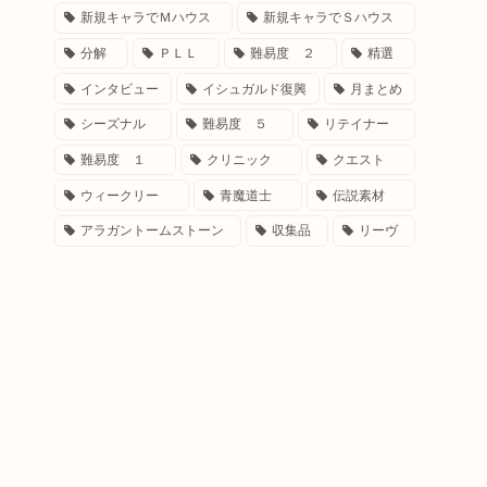
新規キャラでＭハウス
新規キャラでＳハウス
分解
ＰＬＬ
難易度 ２
精選
インタビュー
イシュガルド復興
月まとめ
シーズナル
難易度 ５
リテイナー
難易度 １
クリニック
クエスト
ウィークリー
青魔道士
伝説素材
アラガントームストーン
収集品
リーヴ