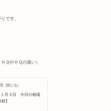
がりです。
とＮＱやＨＱの違い）
次
１１月３日 今日の相場
素材】
】