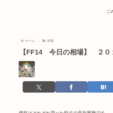
こ
ホーム
相場
【FF14 今日の相場】 ２