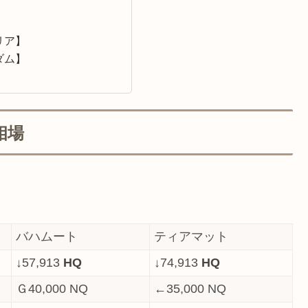
】
】
リア】
ダム】
相場
バハムート
ティアマット
↓57,913
HQ
↓74,913
HQ
Ｇ40,000 NQ
←35,000 NQ