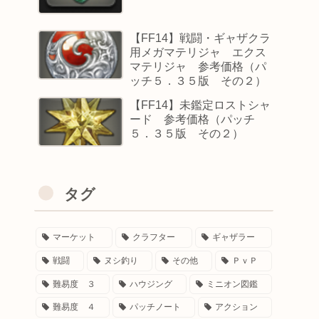
【FF14】戦闘・ギャザクラ
用メガマテリジャ エクス
マテリジャ 参考価格（パ
ッチ５．３５版 その２）
【FF14】未鑑定ロストシャ
ード 参考価格（パッチ
５．３５版 その２）
タグ
マーケット
クラフター
ギャザラー
戦闘
ヌシ釣り
その他
ＰｖＰ
難易度 ３
ハウジング
ミニオン図鑑
難易度 ４
パッチノート
アクション